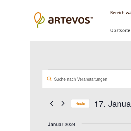
Bereich w
Obstsorte
VERANSTALTUN
VERANSTALTUNGE
Bitte
Schlüsselwort
SUCHE
eingeben.
UND
Suche
nach
17. Janua
ANSICHTEN,
Heute
Veranstaltungen
Schlüsselwort.
Datum
NAVIGATION
wählen.
Januar 2024