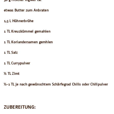
etwas Butter zum Anbraten
1,5 L Hühnerbrühe
1 TL Kreuzkümmel gemahlen
1 TL Koriandersamen gemhlen
1 TL Salz
1 TL Currypulver
½ TL Zimt
½-1 TL je nach gewünschtem Schärfegrad Chilis oder Chilipulver
ZUBEREITUNG: