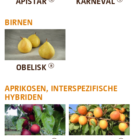
APISTAR
KARNEVAL
BIRNEN
OBELISK
R
APRIKOSEN, INTERSPEZIFISCHE
HYBRIDEN