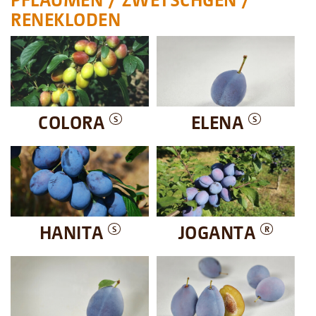
RENEKLODEN
COLORA
ELENA
S
S
HANITA
JOGANTA
S
R