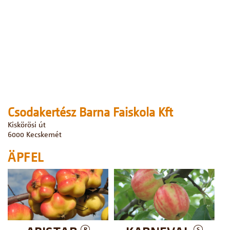
Csodakertész Barna Faiskola Kft
Kiskörösi út
6000
Kecskemét
ÄPFEL
R
S