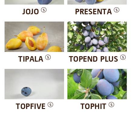
JOJO
PRESENTA
S
S
TIPALA
TOPEND PLUS
S
S
TOPFIVE
TOPHIT
S
S