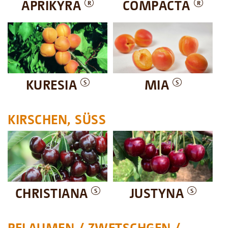
APRIKYRA
COMPACTA
R
R
KURESIA
MIA
S
S
KIRSCHEN, SÜSS
CHRISTIANA
JUSTYNA
S
S
PFLAUMEN / ZWETSCHGEN /