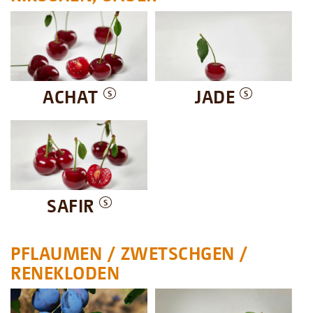
ACHAT
JADE
S
S
SAFIR
S
PFLAUMEN / ZWETSCHGEN /
RENEKLODEN