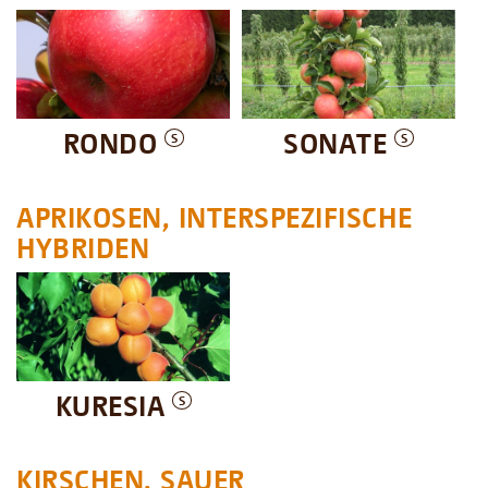
RONDO
SONATE
S
S
APRIKOSEN, INTERSPEZIFISCHE
HYBRIDEN
KURESIA
S
KIRSCHEN, SAUER