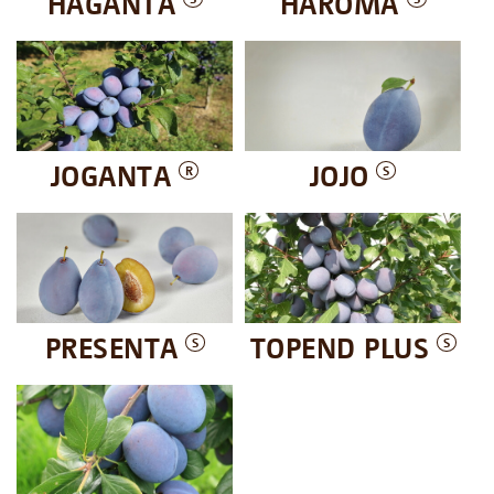
HAGANTA
HAROMA
JOGANTA
JOJO
R
S
PRESENTA
TOPEND PLUS
S
S