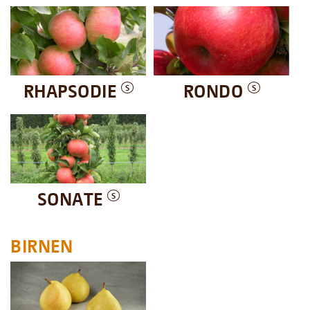
RHAPSODIE
RONDO
S
S
SONATE
S
BIRNEN