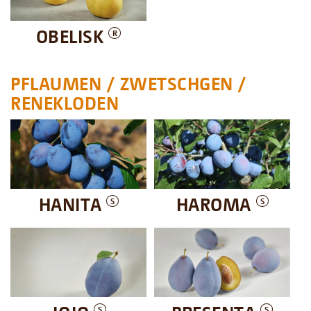
OBELISK
R
PFLAUMEN / ZWETSCHGEN /
RENEKLODEN
HANITA
HAROMA
S
S
S
S