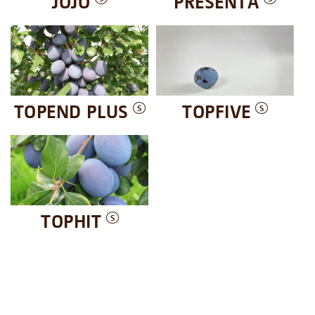
JOJO
PRESENTA
TOPEND PLUS
TOPFIVE
S
S
TOPHIT
S