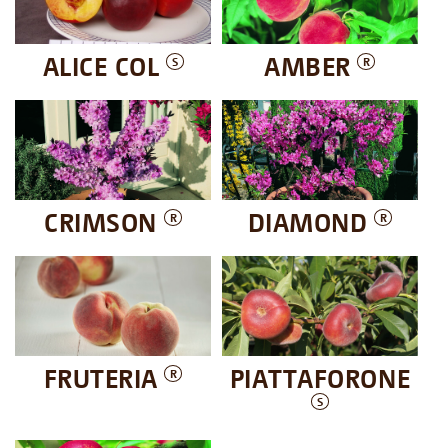
ALICE COL
AMBER
S
R
CRIMSON
DIAMOND
R
R
FRUTERIA
PIATTAFORONE
R
S