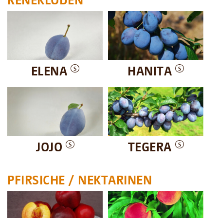
ELENA
HANITA
S
S
JOJO
TEGERA
S
S
PFIRSICHE / NEKTARINEN