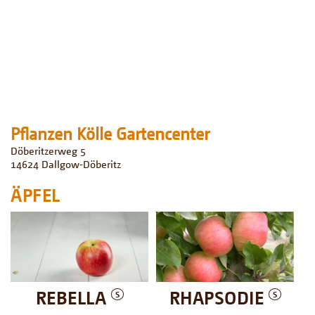
Pflanzen Kölle Gartencenter
Döberitzerweg 5
14624
Dallgow⁃Döberitz
ÄPFEL
REBELLA
RHAPSODIE
S
S