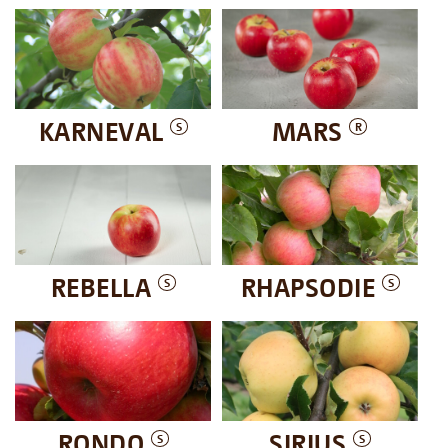
KARNEVAL
MARS
S
R
REBELLA
RHAPSODIE
S
S
RONDO
SIRIUS
S
S