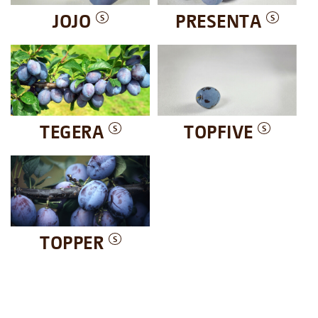
JOJO
PRESENTA
S
S
TEGERA
TOPFIVE
S
S
TOPPER
S