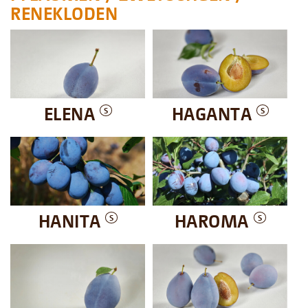
RENEKLODEN
ELENA
HAGANTA
S
S
HANITA
HAROMA
S
S