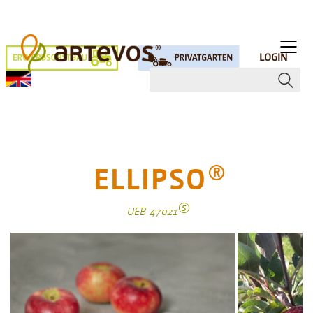
LOGIN
ELLIPSO
R
S
UEB 47021