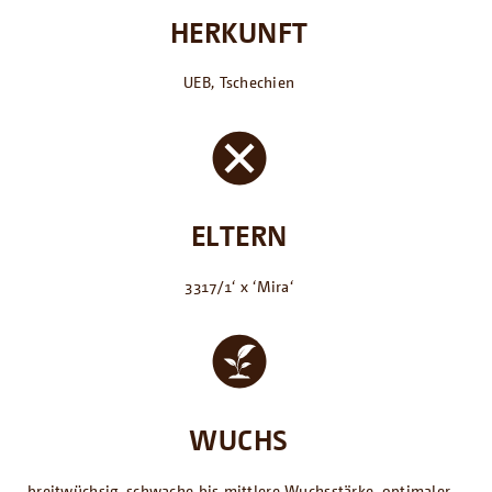
HERKUNFT
UEB, Tschechien
ELTERN
3317/1‘ x ‘Mira‘
WUCHS
breitwüchsig, schwache bis mittlere Wuchsstärke, optimaler