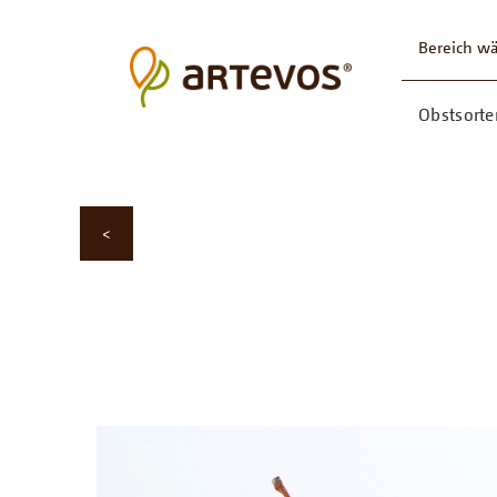
Bereich w
Obstsorte
<