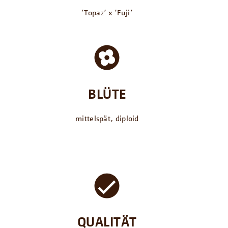
՚Topaz՚ x ՚Fuji՚
BLÜTE
mittelspät, diploid
QUALITÄT