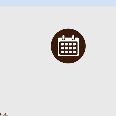
N
hutz