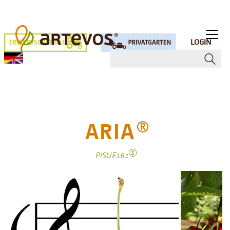
LOGIN
ARIA
R
S
PISUE161