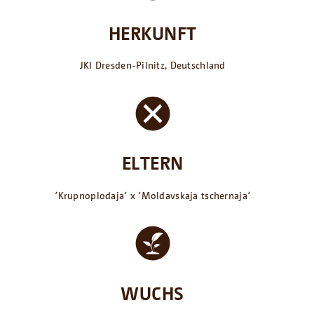
HERKUNFT
JKI Dresden-Pilnitz, Deutschland
ELTERN
՚Krupnoplodaja՚ x ՚Moldavskaja tschernaja՚
WUCHS