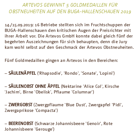
ARTEVOS GEWINNT 5 GOLDMEDAILLEN FÜR
OBSTNEUHEITEN AUF DEN BUGA-HALLENSCHAUEN 2019
14./15.09.2019: 16 Betriebe stellten sich im Fruchtschuppen der
BUGA-Hallenschauen den kritischen Augen der Preisrichter mit
ihrer Arbeit vor. Die Artevos GmbH konnte dabei gleich fünf der
begehrten Auszeichnungen für sich behaupten, denn die Jury
kam wohl selbst auf den Geschmack der Artevos Obstneuheiten.
Fünf Goldmedaillen gingen an Artevos in den Bereichen:
–
SÄULENÄPFEL
('Rhapsodie', 'Rondo', 'Sonate', 'Lopini')
–
SÄULENOBST OHNE ÄPFEL
(Nektarine 'Alice Col', Kirsche
'Jachim', Birne 'Obelisk', Pflaume 'Columnar')
–
ZWERGOBST
(Zwergpflaume 'Blue Dust', Zwergapfel 'Pidi',
Zwergaprikose 'Compacta')
–
BEERENOBST
(Schwarze Johannisbeere 'Genoir', Rote
Johannisbeere 'Gerouge')