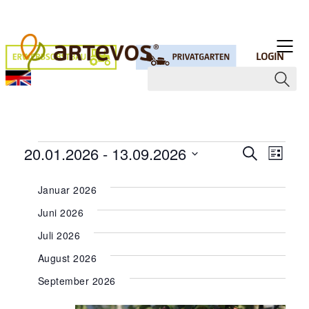
LOGIN
VERANSTALTUNGEN
VERA
VER
20.01.2026
 - 
13.09.2026
Suche
Liste
ANS
Datum
SUCHE
wählen.
NAV
Januar 2026
UND
Juni 2026
ANSIC
Juli 2026
NAVIG
August 2026
September 2026