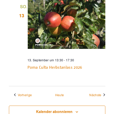
SO.
13
13. September um 13:30
-
17:30
Poma Culta Herbstanlass 2026
Veranstaltungen
Veransta
Vorherige
Heute
Nächste
Kalender abonnieren