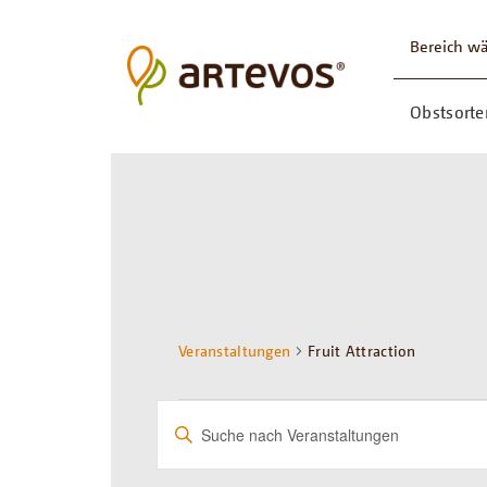
Bereich w
Obstsorte
Veranstaltungen
Fruit Attraction
VERANSTALTUNGE
VERANSTALTUNGE
Bitte
Schlüsselwort
SUCHE
eingeben.
Suche