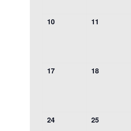
0
0
10
11
Veranstaltungen,
Veranstaltu
0
0
17
18
Veranstaltungen,
Veranstaltu
0
0
24
25
Veranstaltungen,
Veranstaltu