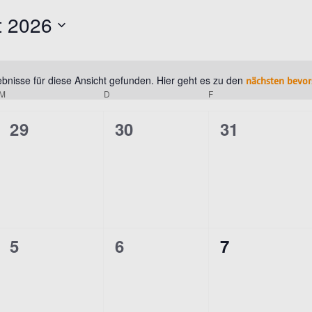
t 2026
bnisse für diese Ansicht gefunden. Hier geht es zu den
nächsten bevor
Hinweis
M
MITTWOCH
D
DONNERSTAG
F
FREITAG
0
0
0
29
30
31
N
ngen,
Veranstaltungen,
Veranstaltungen,
Veranstalt
0
0
0
5
6
7
ngen,
Veranstaltungen,
Veranstaltungen,
Veranstalt