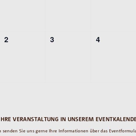
0
0
0
2
3
4
ngen,
Veranstaltungen,
Veranstaltungen,
Veranstalt
IHRE VERANSTALTUNG IN UNSEREM EVENTKALENDE
 senden Sie uns gerne Ihre Informationen über das Eventformula