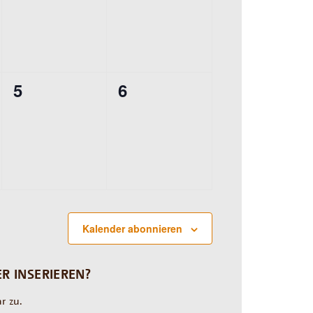
0
0
5
6
ungen,
Veranstaltungen,
Veranstaltungen,
Kalender abonnieren
R INSERIEREN?
r zu.