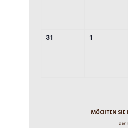
0
0
31
1
Veranstaltungen,
Veranstaltu
MÖCHTEN SIE 
Dann